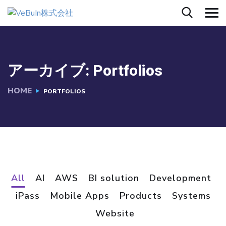
アーカイブ:
Portfolios
HOME
PORTFOLIOS
All
AI
AWS
BI solution
Development
iPass
Mobile Apps
Products
Systems
Website