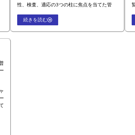
性、検査、適応の3つの柱に焦点を当てた管
続きを読む
普
ー
ャ
ー
て