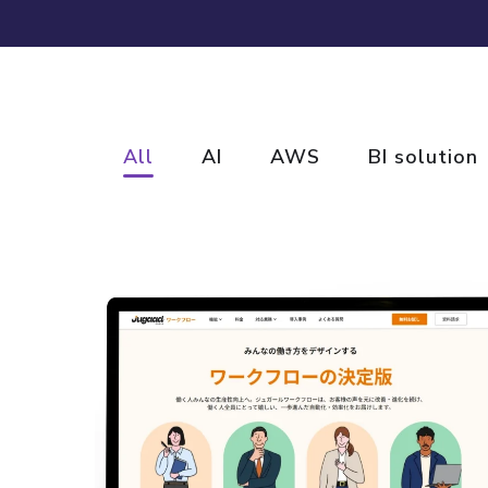
基幹システム開発 -小売・生産・卸-
All
AI
AWS
BI solution
DEVELOPMENT
SYSTEMS
/